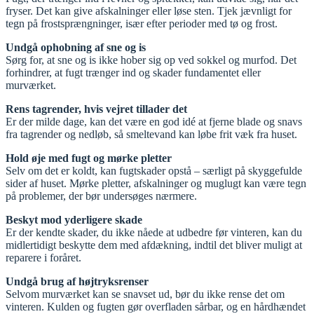
fryser. Det kan give afskalninger eller løse sten. Tjek jævnligt for
tegn på frostsprængninger, især efter perioder med tø og frost.
Undgå ophobning af sne og is
Sørg for, at sne og is ikke hober sig op ved sokkel og murfod. Det
forhindrer, at fugt trænger ind og skader fundamentet eller
murværket.
Rens tagrender, hvis vejret tillader det
Er der milde dage, kan det være en god idé at fjerne blade og snavs
fra tagrender og nedløb, så smeltevand kan løbe frit væk fra huset.
Hold øje med fugt og mørke pletter
Selv om det er koldt, kan fugtskader opstå – særligt på skyggefulde
sider af huset. Mørke pletter, afskalninger og muglugt kan være tegn
på problemer, der bør undersøges nærmere.
Beskyt mod yderligere skade
Er der kendte skader, du ikke nåede at udbedre før vinteren, kan du
midlertidigt beskytte dem med afdækning, indtil det bliver muligt at
reparere i foråret.
Undgå brug af højtryksrenser
Selvom murværket kan se snavset ud, bør du ikke rense det om
vinteren. Kulden og fugten gør overfladen sårbar, og en hårdhændet