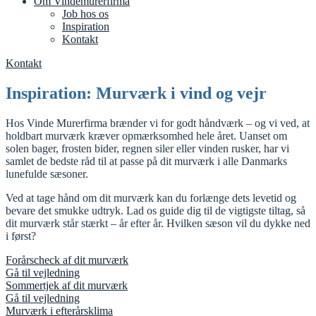
Om Vindemurerfirma
Job hos os
Inspiration
Kontakt
Kontakt
Inspiration: Murværk i vind og vejr​
Hos Vinde Murerfirma brænder vi for godt håndværk – og vi ved, at
holdbart murværk kræver opmærksomhed hele året. Uanset om
solen bager, frosten bider, regnen siler eller vinden rusker, har vi
samlet de bedste råd til at passe på dit murværk i alle Danmarks
lunefulde sæsoner.
Ved at tage hånd om dit murværk kan du forlænge dets levetid og
bevare det smukke udtryk. Lad os guide dig til de vigtigste tiltag, så
dit murværk står stærkt – år efter år. Hvilken sæson vil du dykke ned
i først?
Forårscheck af dit murværk
Gå til vejledning
Sommertjek af dit murværk
Gå til vejledning
Murværk i efterårsklima