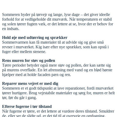
Sommeren byder på tørvejr og lange, lyse dage – det giver ideelle
forhold for at vedligeholde dit murværk. Når temperaturen er stabil
og solen tørrer fugten væk, er det lettere at se, hvor der er behov for
en indsats.
Hold øje med udtørring og sprækker
Sommervarmen kan få materialer til at udvide sig og give små
revner i murværket. Kig især efter nye sprækker, som kan opstå i
fuger eller mellem stenene.
Rens muren for støv og pollen
Tørre perioder betyder også mere støv og pollen, der kan sætte sig
på murens overflade. En let afrensning med vand og en blød børste
hjælper med at holde facaden pæn og ren.
Reparer mens vejret er med dig
Sommeren er et godt tidspunkt at lave reparationer, fordi murværket
tørrer hurtigere. Brug vejrstabile materialer og sørg for, muren er helt
tør, før du går i gang.
Efterse fugerne i tør tilstand
Når fugerne er tørre, er det lettere at vurdere deres tilstand. Smuldrer
de, eller ser de slidte ud, er det tid til at overveje en omfugning.