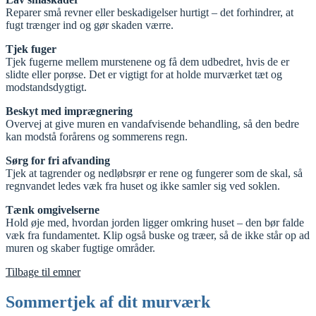
Reparer små revner eller beskadigelser hurtigt – det forhindrer, at
fugt trænger ind og gør skaden værre.
Tjek fuger
Tjek fugerne mellem murstenene og få dem udbedret, hvis de er
slidte eller porøse. Det er vigtigt for at holde murværket tæt og
modstandsdygtigt.
Beskyt med imprægnering
Overvej at give muren en vandafvisende behandling, så den bedre
kan modstå forårens og sommerens regn.
Sørg for fri afvanding
Tjek at tagrender og nedløbsrør er rene og fungerer som de skal, så
regnvandet ledes væk fra huset og ikke samler sig ved soklen.
Tænk omgivelserne
Hold øje med, hvordan jorden ligger omkring huset – den bør falde
væk fra fundamentet. Klip også buske og træer, så de ikke står op ad
muren og skaber fugtige områder.
Tilbage til emner
Sommertjek af dit murværk