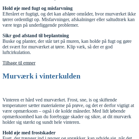
Hold øje med fugt og misfarvning
Efteråret er fugtigt, og det kan afsløre områder, hvor murværket ikke
tørrer ordentligt op. Misfarvninger, afskalninger eller saltudtræk kan
være tegn på underliggende problemer.
Sikr god afstand til beplantning
Buske og planter, der står tæt på muren, kan holde på fugt og gøre
det svært for murværket at tørre. Klip væk, så der er god
luftcirkulation.
Tilbage til emner
Murværk i vinterkulden
Vinteren er hård ved murværket. Frost, sne, is og skiftende
temperaturer sætter materialerne på prøve, og det er derfor vigtigt at
være opmærksom – også i de kolde måneder. Med lidt løbende
opmærksomhed kan du forebygge skader og sikre, at dit murværk
holder sig stærkt og sundt hele vinteren.
Hold øje med frostskader
Fugt, der trænger ind i revner og sprækker, kan udvide sig, når det