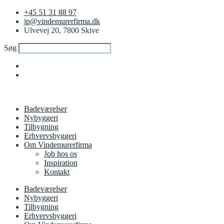
+45 51 31 88 97
jp@vindemurerfirma.dk
Ulvevej 20, 7800 Skive
Søg
Badeværelser
Nybyggeri
Tilbygning
Erhvervsbyggeri
Om Vindemurerfirma
Job hos os
Inspiration
Kontakt
Badeværelser
Nybyggeri
Tilbygning
Erhvervsbyggeri