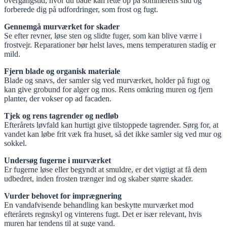
overgangstid, hvor du både kan rette op på sommerens slid og
forberede dig på udfordringer, som frost og fugt.
Gennemgå murværket for skader
Se efter revner, løse sten og slidte fuger, som kan blive værre i
frostvejr. Reparationer bør helst laves, mens temperaturen stadig er
mild.
Fjern blade og organisk materiale
Blade og snavs, der samler sig ved murværket, holder på fugt og
kan give grobund for alger og mos. Rens omkring muren og fjern
planter, der vokser op ad facaden.
Tjek og rens tagrender og nedløb
Efterårets løvfald kan hurtigt give tilstoppede tagrender. Sørg for, at
vandet kan løbe frit væk fra huset, så det ikke samler sig ved mur og
sokkel.
Undersøg fugerne i murværket
Er fugerne løse eller begyndt at smuldre, er det vigtigt at få dem
udbedret, inden frosten trænger ind og skaber større skader.
Vurder behovet for imprægnering
En vandafvisende behandling kan beskytte murværket mod
efterårets regnskyl og vinterens fugt. Det er især relevant, hvis
muren har tendens til at suge vand.