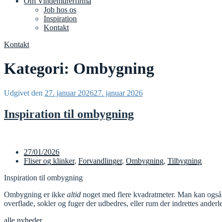
Om Vindemurerfirma
Job hos os
Inspiration
Kontakt
Kontakt
Kategori:
Ombygning
Udgivet den
27. januar 2026
27. januar 2026
Inspiration til ombygning
27/01/2026
Fliser og klinker
,
Forvandlinger
,
Ombygning
,
Tilbygning
Inspiration til ombygning
Ombygning er ikke
altid
noget med flere kvadratmeter. Man kan også 
overflade, sokler og fuger der udbedres, eller rum der indrettes anderl
alle nyheder