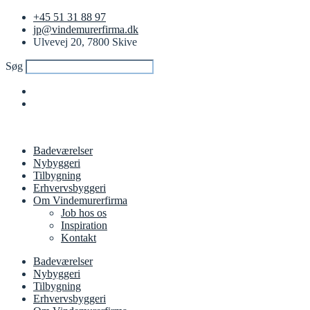
+45 51 31 88 97
jp@vindemurerfirma.dk
Ulvevej 20, 7800 Skive
Søg
Badeværelser
Nybyggeri
Tilbygning
Erhvervsbyggeri
Om Vindemurerfirma
Job hos os
Inspiration
Kontakt
Badeværelser
Nybyggeri
Tilbygning
Erhvervsbyggeri